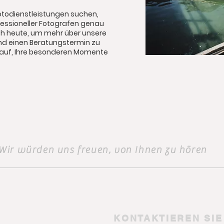
todienstleistungen suchen,
fessioneller Fotografen genau
och heute, um mehr über unsere
und einen Beratungstermin zu
arauf, Ihre besonderen Momente
Wir würden uns freuen, von Ihnen zu hören
KONTAKTIEREN SI