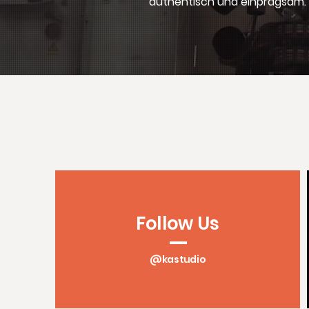
authentisch und einprägsam.
Follow Us
—
@kastudio